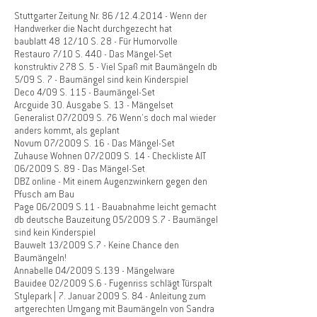
Stuttgarter Zeitung Nr. 86 /12.4.2014 - Wenn der
Handwerker die Nacht durchgezecht hat
baublatt 48 12/10 S. 28 - Für Humorvolle
Restauro 7/10 S. 440 - Das Mängel-Set
konstruktiv 278 S. 5 - Viel Spaß mit Baumängeln db
5/09 S. 7 - Baumängel sind kein Kinderspiel
Deco 4/09 S. 115 - Baumängel-Set
Arcguide 30. Ausgabe S. 13 - Mängelset
Generalist 07/2009 S. 76 Wenn's doch mal wieder
anders kommt, als geplant
Novum 07/2009 S. 16 - Das Mängel-Set
Zuhause Wohnen 07/2009 S. 14 - Checkliste AIT
06/2009 S. 89 - Das Mängel-Set
DBZ online - Mit einem Augenzwinkern gegen den
Pfusch am Bau
Page 06/2009 S.11 - Bauabnahme leicht gemacht
db deutsche Bauzeitung 05/2009 S.7 - Baumängel
sind kein Kinderspiel
Bauwelt 13/2009 S.7 - Keine Chance den
Baumängeln!
Annabelle 04/2009 S.139 - Mängelware
Bauidee 02/2009 S.6 - Fugenriss schlägt Türspalt
Stylepark | 7. Januar 2009 S. 84 - Anleitung zum
artgerechten Umgang mit Baumängeln von Sandra