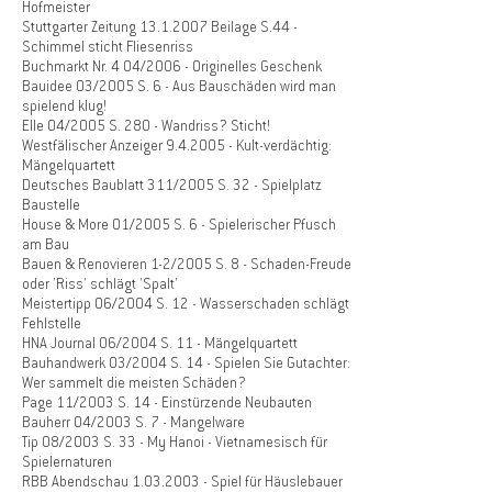
Hofmeister
Stuttgarter Zeitung
13.1.2007
Beilage S.44 -
Schimmel sticht Fliesenriss
Buchmarkt Nr. 4 04/2006 - Originelles Geschenk
Bauidee 03/2005 S. 6 - Aus Bauschäden wird man
spielend klug!
Elle 04/2005 S. 280 - Wandriss? Sticht!
Westfälischer Anzeiger 9.4.2005 - Kult-verdächtig:
Mängelquartett
Deutsches Baublatt 311/2005 S. 32 - Spielplatz
Baustelle
House & More 01/2005 S. 6 - Spielerischer Pfusch
am Bau
Bauen & Renovieren 1-2/2005 S. 8 - Schaden-Freude
oder 'Riss' schlägt 'Spalt'
Meistertipp 06/2004 S. 12 - Wasserschaden schlägt
Fehlstelle
HNA Journal 06/2004 S. 11 - Mängelquartett
Bauhandwerk 03/2004 S. 14 - Spielen Sie Gutachter:
Wer sammelt die meisten Schäden?
Page 11/2003 S. 14 - Einstürzende Neubauten
Bauherr 04/2003 S. 7 - Mangelware
Tip 08/2003 S. 33 - My Hanoi - Vietnamesisch für
Spielernaturen
RBB Abendschau
1.03.2003
- Spiel für Häuslebauer